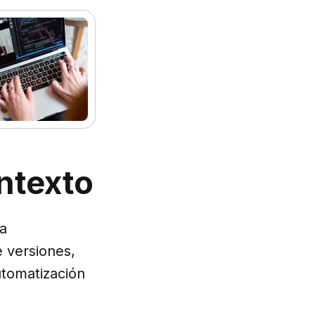
rgio Vergara
ntexto
la
e versiones,
utomatización