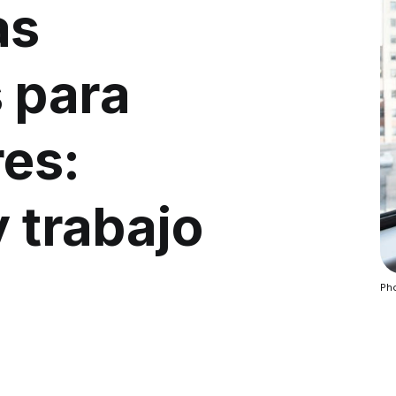
as
 para
res:
y trabajo
Pho