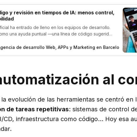
digo y revisión en tiempos de IA: menos control,
ilidad
tificial ha entrado de lleno en los equipos de desarrollo.
mo una ayuda puntual —una línea de código sugerida,
etada— hoy es un cambio estructural en los procesos.
Agencia de desarrollo Web, APPs y Marketing en Barcelona
Se
automatización al co
la evolución de las herramientas se centró en 
n de tareas repetitivas
: sistemas de control d
CI/CD, infraestructura como código… Hoy esa a
dar.