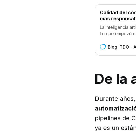
Calidad del có
más responsab
La inteligencia ar
Lo que empezó co
una función compl
Blog ITDO - 
De la 
Durante años, 
automatizació
pipelines de 
ya es un están