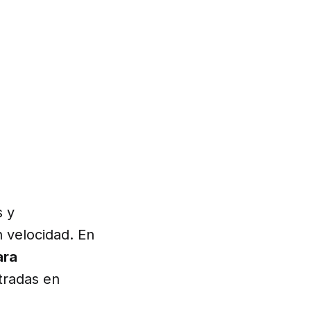
s y
 velocidad. En
ara
ntradas en