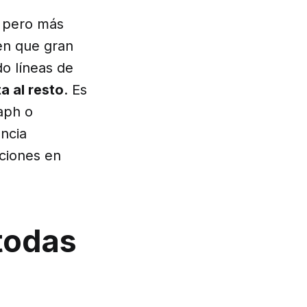
e pero más
en que gran
do líneas de
a al resto
. Es
aph o
ncia
ciones en
 todas