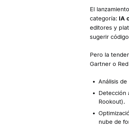
El lanzamient
categoría:
IA 
editores y pla
sugerir códig
Pero la tenden
Gartner o Red
Análisis d
Detección 
Rookout).
Optimizació
nube de fo