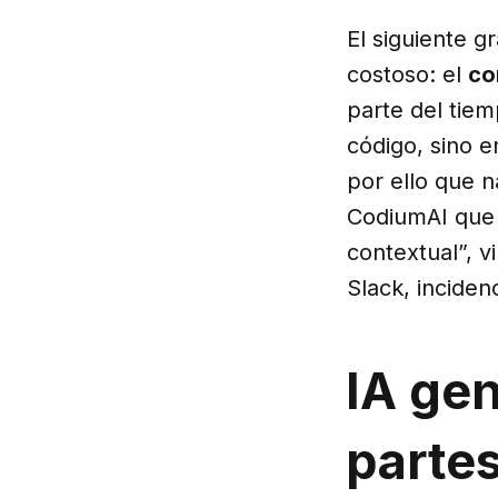
El siguiente 
costoso: el
co
parte del tiem
código, sino 
por ello que 
CodiumAI que 
contextual”, 
Slack, inciden
IA gen
parte