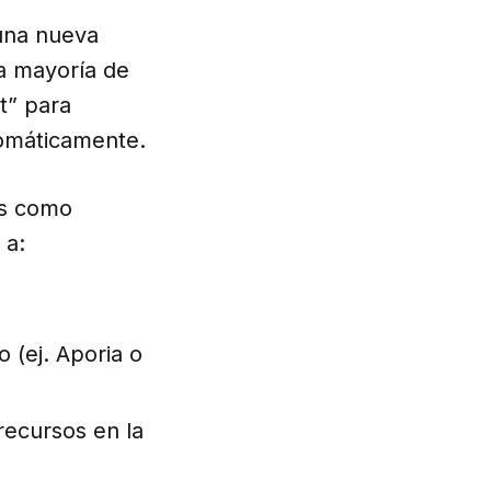
 una nueva
la mayoría de
t” para
tomáticamente.
as como
 a:
 (ej. Aporia o
recursos en la