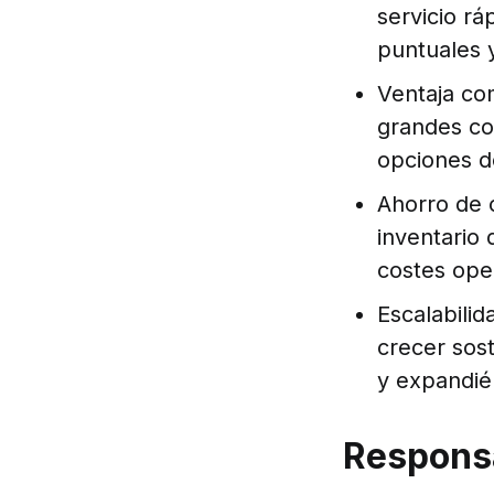
servicio rá
puntuales y
Ventaja co
grandes co
opciones de
Ahorro de c
inventario 
costes ope
Escalabilid
crecer sos
y expandié
Respons