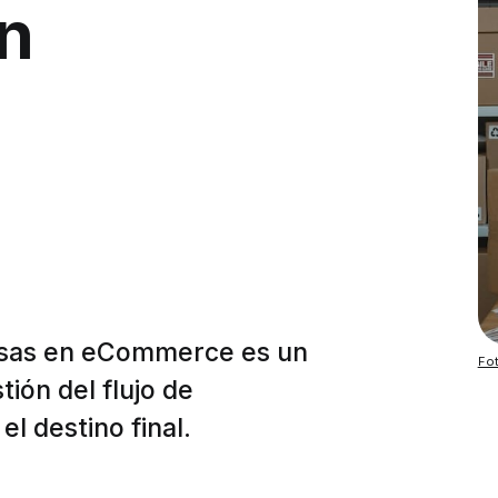
en
esas en eCommerce es un
Fo
tión del flujo de
l destino final.