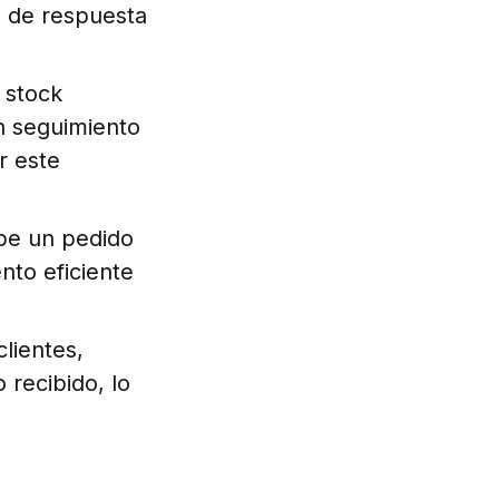
d de respuesta
e stock
n seguimiento
r este
be un pedido
nto eficiente
clientes,
 recibido, lo