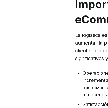
Import
eCom
La logística e
aumentar la pr
cliente, propo
significativos 
Operaciones
incrementa
minimizar e
almacenes
Satisfacci