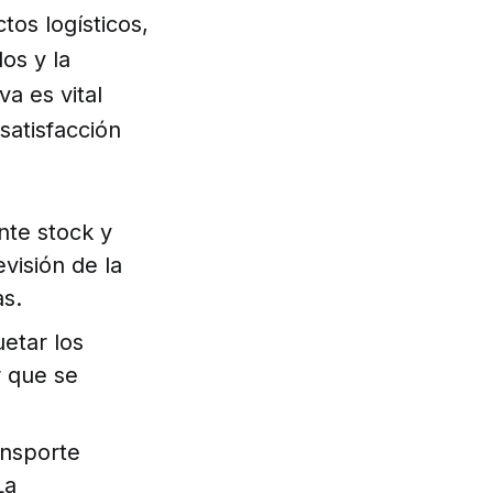
os logísticos,
os y la
va es vital
satisfacción
nte stock y
evisión de la
as.
etar los
r que se
ansporte
La