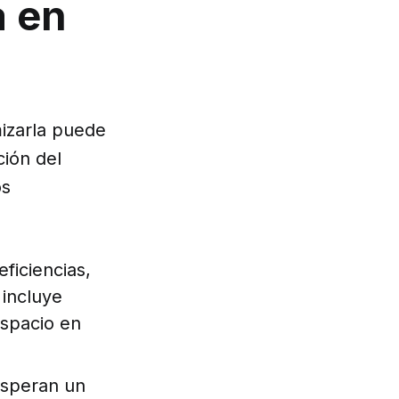
a en
mizarla puede
ción del
os
eficiencias,
 incluye
espacio en
esperan un