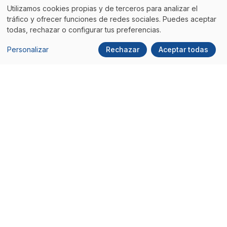
Utilizamos cookies propias y de terceros para analizar el
tráfico y ofrecer funciones de redes sociales. Puedes aceptar
Email:
aloha@itdo.com
todas, rechazar o configurar tus preferencias.
Personalizar
Rechazar
Aceptar todas
Teléfono:
93 100 45 45
Social
Comunidad ITDO