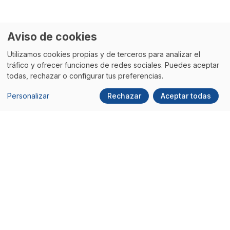
Aviso de cookies
Utilizamos cookies propias y de terceros para analizar el
tráfico y ofrecer funciones de redes sociales. Puedes aceptar
todas, rechazar o configurar tus preferencias.
Personalizar
Rechazar
Aceptar todas
WordPress 7.0 ya es
Qué hace que una
oficial: ¿Qué
web en WordPress
significa para tu
transmita confianza
negocio y cómo
de verdad
preparar tu web?