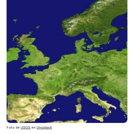
Foto de 
USGS
 en 
Unsplash