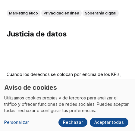
Marketing ético
Privacidad en línea
Soberanía digital
Justicia de datos
Cuando los derechos se colocan por encima de los KPIs,
el marketing se transforma. Las métricas siguen siendo
Aviso de cookies
importantes, pero dejan de justificar decisiones que
comprometan la autonomía o la integridad del usuario.
Utilizamos cookies propias y de terceros para analizar el
tráfico y ofrecer funciones de redes sociales. Puedes aceptar
todas, rechazar o configurar tus preferencias.
Personalizar
Rechazar
Aceptar todas