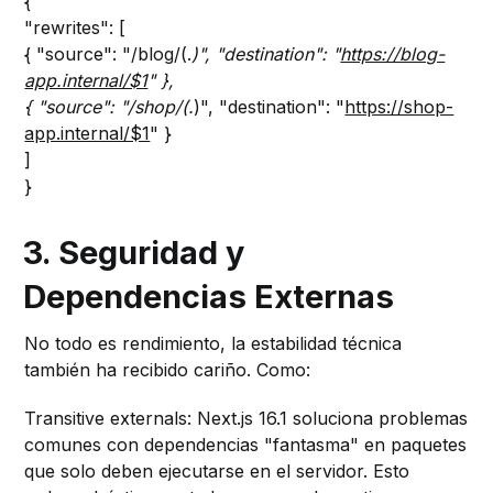
{
"rewrites": [
{ "source": "/blog/(.
)", "destination": "
https://blog-
app.internal/$1
" },
{ "source": "/shop/(.
)", "destination": "
https://shop-
app.internal/$1
" }
]
}
3. Seguridad y
Dependencias Externas
No todo es rendimiento, la estabilidad técnica
también ha recibido cariño. Como:
Transitive externals: Next.js 16.1 soluciona problemas
comunes con dependencias "fantasma" en paquetes
que solo deben ejecutarse en el servidor. Esto