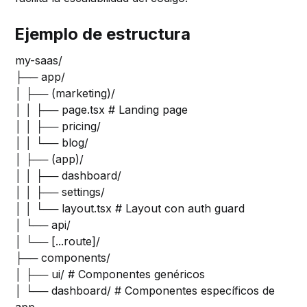
Ejemplo de estructura
my-saas/
├── app/
│ ├── (marketing)/
│ │ ├── page.tsx # Landing page
│ │ ├── pricing/
│ │ └── blog/
│ ├── (app)/
│ │ ├── dashboard/
│ │ ├── settings/
│ │ └── layout.tsx # Layout con auth guard
│ └── api/
│ └── [...route]/
├── components/
│ ├── ui/ # Componentes genéricos
│ └── dashboard/ # Componentes específicos de