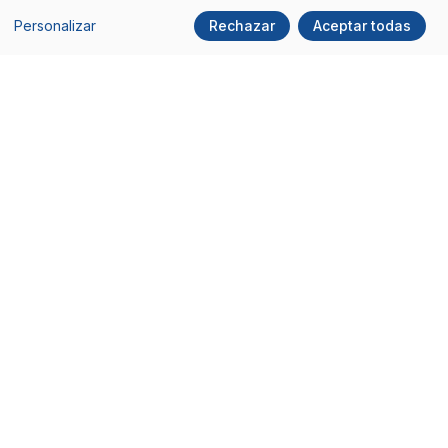
Teléfono:
93 100 45 45
Personalizar
Rechazar
Aceptar todas
Social
Comunidad ITDO
Facebook
Hazte miembro
X/Twitter
Subscríbete