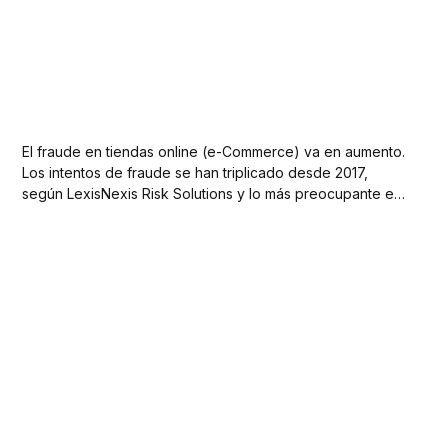
El fraude en tiendas online (e-Commerce) va en aumento.
Los intentos de fraude se han triplicado desde 2017,
según LexisNexis Risk Solutions y lo más preocupante es
que el crecimiento de ventas online solo se ha doblado,
lo que significa que el fraude tiene un mayor aumento que
el número...