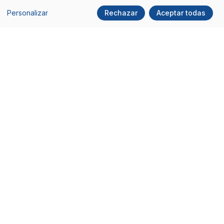
Teléfono:
93 100 45 45
Personalizar
Rechazar
Aceptar todas
Social
Comunidad ITDO
Facebook
Hazte miembro
X/Twitter
Subscríbete