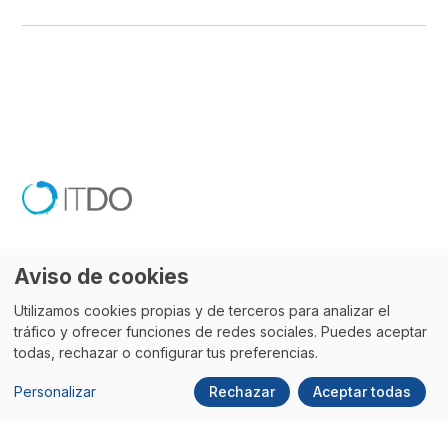
Aviso de cookies
Utilizamos cookies propias y de terceros para analizar el
Blog de ITDO - Agencia digital de
tráfico y ofrecer funciones de redes sociales. Puedes aceptar
todas, rechazar o configurar tus preferencias.
desarrollo Web, APPs, Transformación y
Marketing Digital en Barcelona
Personalizar
Rechazar
Aceptar todas