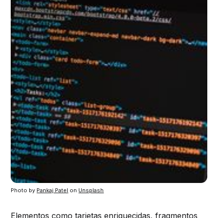
Photo by
Pankaj Patel
on
Unsplash
Elementos como
tarjetas enriquecidas
,
fragmentos