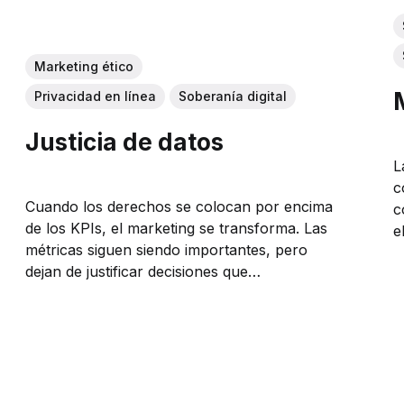
Marketing ético
Privacidad en línea
Soberanía digital
Justicia de datos
L
c
Cuando los derechos se colocan por encima
c
de los KPIs, el marketing se transforma. Las
e
métricas siguen siendo importantes, pero
dejan de justificar decisiones que
comprometan la autonomía o la integridad del
usuario.