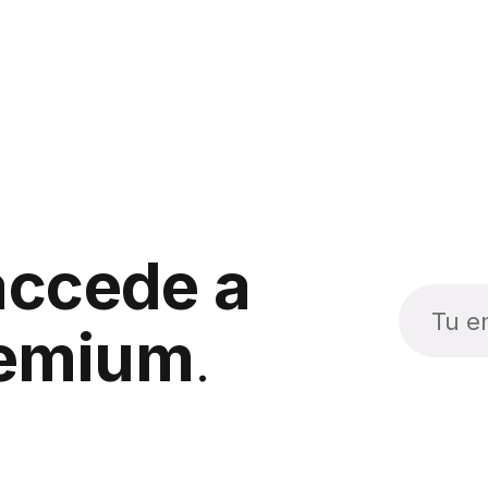
accede a
remium
.