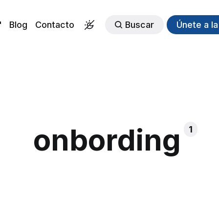
"
Blog
Contacto
Buscar
Únete a l
onbording
1