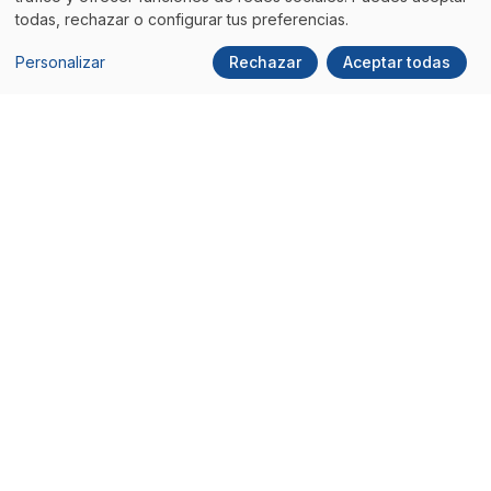
todas, rechazar o configurar tus preferencias.
Teléfono:
93 100 45 45
Personalizar
Rechazar
Aceptar todas
Social
Comunidad ITDO
Facebook
Hazte miembro
X/Twitter
Subscríbete