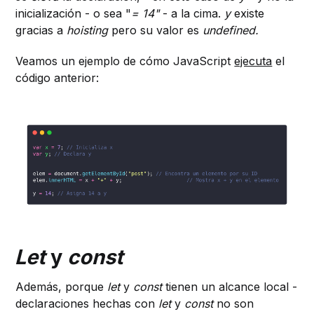
inicialización - o sea "
= 14"
- a la cima.
y
existe
gracias a
hoisting
pero su valor es
undefined.
Veamos un ejemplo de cómo JavaScript
ejecuta
el
código anterior:
Let
y
const
Además, porque
let
y
const
tienen un alcance local -
declaraciones hechas con
let
y
const
no son