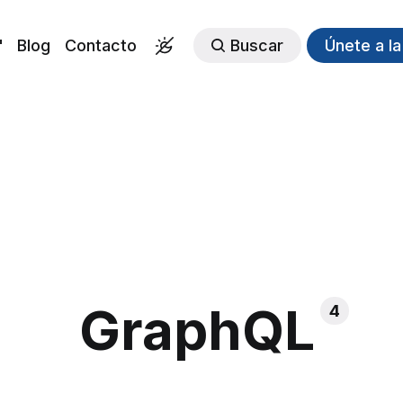
"
Blog
Contacto
Buscar
Únete a l
GraphQL
4