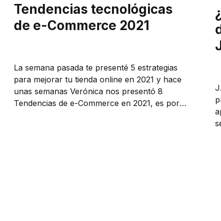
Tendencias tecnológicas
de e-Commerce 2021
La semana pasada te presenté 5 estrategias
para mejorar tu tienda online en 2021 y hace
J
unas semanas Verónica nos presentó 8
p
Tendencias de e-Commerce en 2021, es por
a
ello que hoy quiero presentarte tendencias
s
tecnológicas e-Commerce que puedes
evaluar para evolucionar tu tienda online este
2021. Las estrategias son...