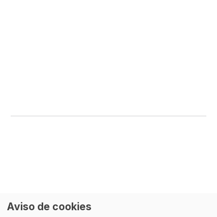
Quizás
también te interese
Aviso de cookies