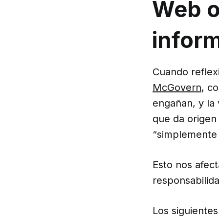
Web o
infor
Cuando refle
McGovern
, c
engañan, y la
que da origen
“simplemente 
Esto nos afect
responsabilida
Los siguiente