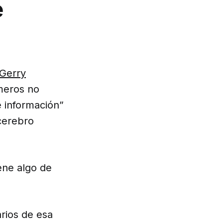
e
 Gerry
meros no
 información”
cerebro
ene algo de
rios de esa