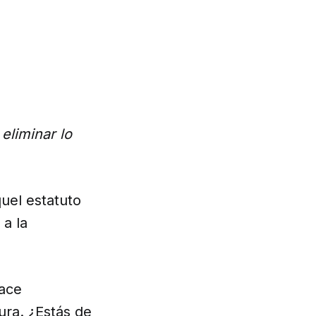
 eliminar lo
quel estatuto
 a la
hace
ura. ¿Estás de