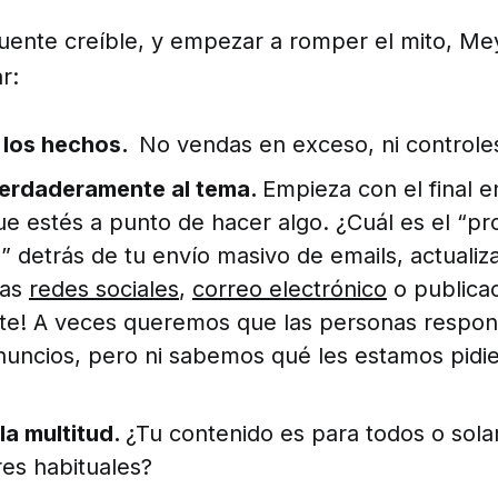
fuente creíble, y empezar a romper el mito, Me
r:
 los hechos.
No vendas en exceso, ni controle
verdaderamente al tema.
Empieza con el final 
ue estés a punto de hacer algo. ¿Cuál es el “pr
 detrás de tu envío masivo de emails, actualiz
las
redes sociales
,
correo electrónico
o publica
te! A veces queremos que las personas respo
nuncios, pero ni sabemos qué les estamos pidi
la multitud.
¿Tu contenido es para todos o sol
res habituales?