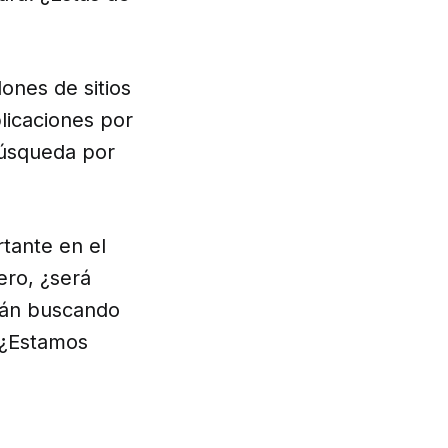
lones de sitios
licaciones por
úsqueda por
tante en el
ero, ¿será
tán buscando
 ¿Estamos