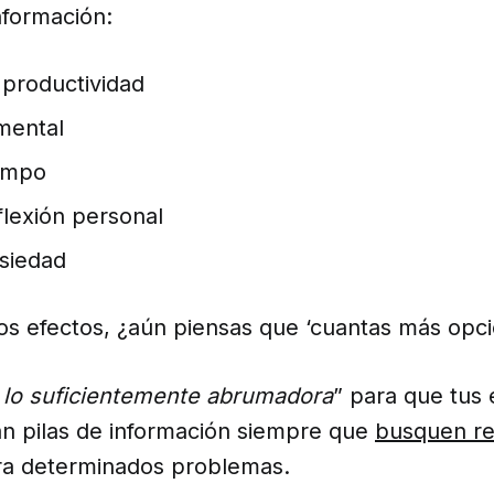
nformación:
 productividad
mental
iempo
flexión personal
nsiedad
os efectos, ¿aún piensas que ‘cuantas más opci
s lo suficientemente abrumadora
” para que tus
an pilas de información siempre que
busquen re
ra determinados problemas.