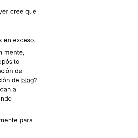
yer cree que
s en exceso.
en mente,
opósito
ación de
ción de
blog
?
ndan a
endo
amente para